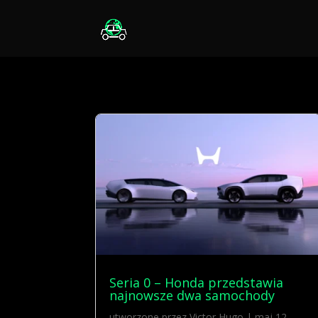
Seria 0 – Honda przedstawia
najnowsze dwa samochody
utworzone przez
Victor Hugo
|
maj 12,