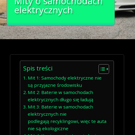
Mity o samochodach
elektrycznych
Spis treści
Mit 1: Samochody elektryczne nie
są przyjazne środowisku
Mit 2: Baterie w samochodach
elektrycznych długo się ładują
Mit 3: Baterie w samochodach
elektrycznych nie
podlegają recyklingowi, więc te auta
nie są ekologiczne